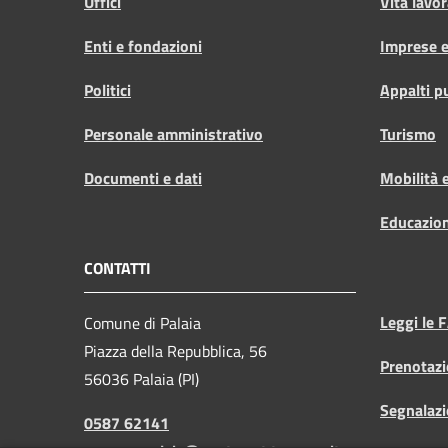
Uffici
Vita lavor
Enti e fondazioni
Imprese 
Politici
Appalti p
Personale amministrativo
Turismo
Documenti e dati
Mobilità e
Educazio
CONTATTI
Leggi le 
Comune di Palaia
Piazza della Repubblica, 56
Prenotaz
56036 Palaia (PI)
Segnalazi
0587 62141