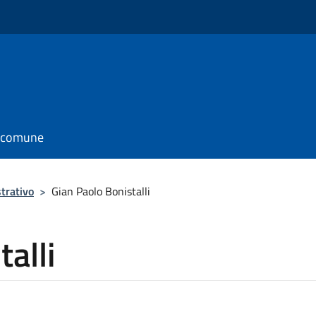
l comune
trativo
>
Gian Paolo Bonistalli
alli