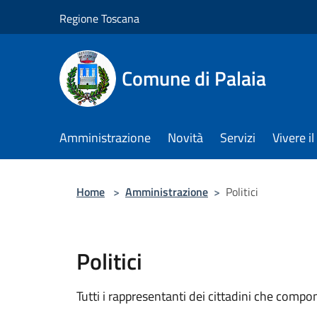
Salta al contenuto principale
Regione Toscana
Comune di Palaia
Amministrazione
Novità
Servizi
Vivere i
Home
>
Amministrazione
>
Politici
Politici
Tutti i rappresentanti dei cittadini che compo