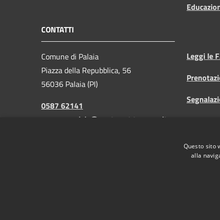
Educazio
CONTATTI
Leggi le 
Comune di Palaia
Piazza della Repubblica, 56
Prenotaz
56036 Palaia (PI)
Segnalazi
0587 62141
comune.palaia@postacert.toscana.it
Richiesta
demografici.palaia@postacert.toscana.it
Questo sito 
P.IVA: 00373580505
alla navig
RSS
Accessibilità
Privacy
Cookie
Mappa de