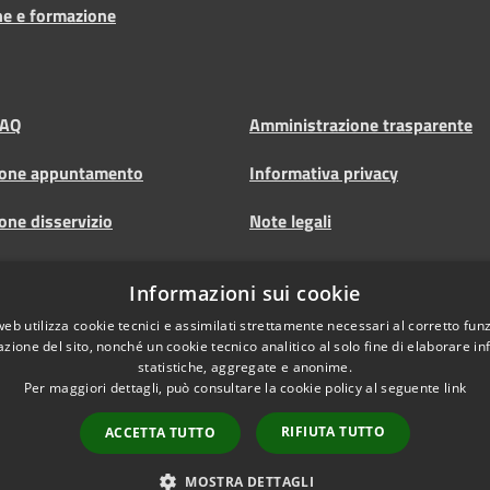
ne e formazione
FAQ
Amministrazione trasparente
ione appuntamento
Informativa privacy
one disservizio
Note legali
 d'assistenza
Dichiarazione di accessibilità
Informazioni sui cookie
Albo pretorio
web utilizza cookie tecnici e assimilati strettamente necessari al corretto fu
azione del sito, nonché un cookie tecnico analitico al solo fine di elaborare i
statistiche, aggregate e anonime.
Per maggiori dettagli, può consultare la cookie policy al seguente
link
RIFIUTA TUTTO
ACCETTA TUTTO
l sito
Copyright © 2026 • Comune 
MOSTRA DETTAGLI