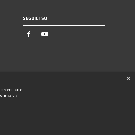
SEGUICI SU
Facebook
Youtube
×
nzionamento e
nformazioni
Municipium
Accesso redazione
di Palaia • Powered by
•