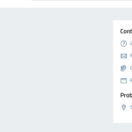
Cont
Prob