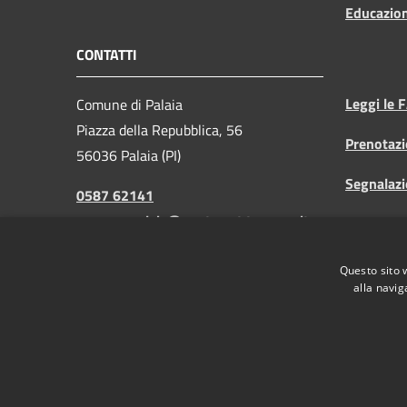
Educazio
CONTATTI
Leggi le 
Comune di Palaia
Piazza della Repubblica, 56
Prenotaz
56036 Palaia (PI)
Segnalazi
0587 62141
comune.palaia@postacert.toscana.it
Richiesta
demografici.palaia@postacert.toscana.it
Questo sito 
P.IVA: 00373580505
alla navig
RSS
Accessibilità
Privacy
Cookie
Mappa de