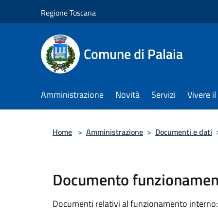
Salta al contenuto principale
Regione Toscana
Comune di Palaia
Amministrazione
Novità
Servizi
Vivere i
Home
>
Amministrazione
>
Documenti e dati
Documento funzionament
Documenti relativi al funzionamento interno: 