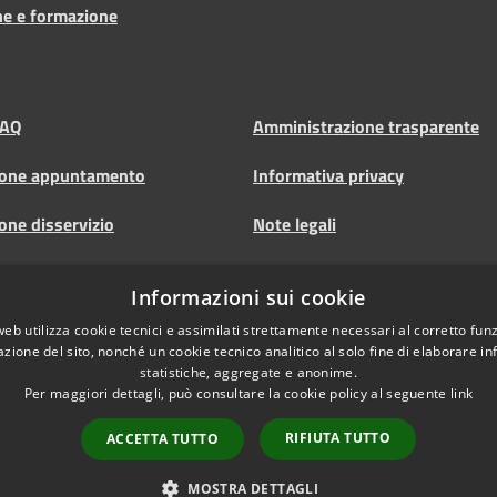
ne e formazione
FAQ
Amministrazione trasparente
ione appuntamento
Informativa privacy
one disservizio
Note legali
 d'assistenza
Dichiarazione di accessibilità
Informazioni sui cookie
Albo pretorio
web utilizza cookie tecnici e assimilati strettamente necessari al corretto fu
azione del sito, nonché un cookie tecnico analitico al solo fine di elaborare i
statistiche, aggregate e anonime.
Per maggiori dettagli, può consultare la cookie policy al seguente
link
RIFIUTA TUTTO
ACCETTA TUTTO
l sito
Copyright © 2026 • Comune 
MOSTRA DETTAGLI