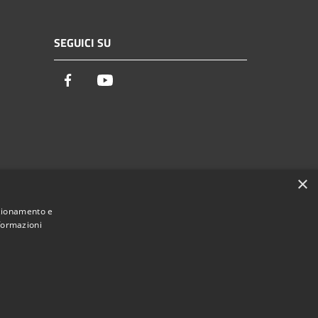
SEGUICI SU
Facebook
Youtube
×
nzionamento e
nformazioni
Municipium
Accesso redazione
di Palaia • Powered by
•