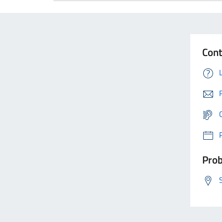
Cont
Prob